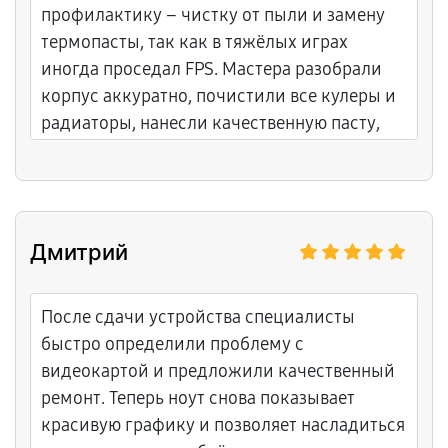
профилактику – чистку от пыли и замену
термопасты, так как в тяжёлых играх
иногда проседал FPS. Мастера разобрали
корпус аккуратно, почистили все кулеры и
радиаторы, нанесли качественную пасту,
прогнали тесты на стабильность. Подробно
объяснили, как часто нужно обслуживать
такие мощные сборки, чтобы избежать
перегрева. Приём быстрый, консультация
Дмитрий
толковая, цены не завышены. Гарантия год,
теперь ПК тянет всё на ультра без шума и
нагрева. Очень довольна, буду советовать
После сдачи устройства специалисты
друзьям-геймерам.
быстро определили проблему с
видеокартой и предложили качественный
ремонт. Теперь ноут снова показывает
красивую графику и позволяет насладиться