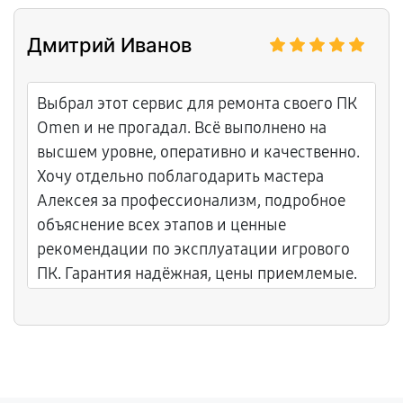
и порекомендовали дополнительный
вентилятор. Работу выполнили за пару дней
Дмитрий Иванов
вместо обещанных четырёх. Честный и
понятный подход, приятно иметь дело с
профессионалами. Уровень обслуживания
Выбрал этот сервис для ремонта своего ПК
на высоком уровне.
Omen и не прогадал. Всё выполнено на
высшем уровне, оперативно и качественно.
Хочу отдельно поблагодарить мастера
Алексея за профессионализм, подробное
объяснение всех этапов и ценные
рекомендации по эксплуатации игрового
ПК. Гарантия надёжная, цены приемлемые.
Спасибо!